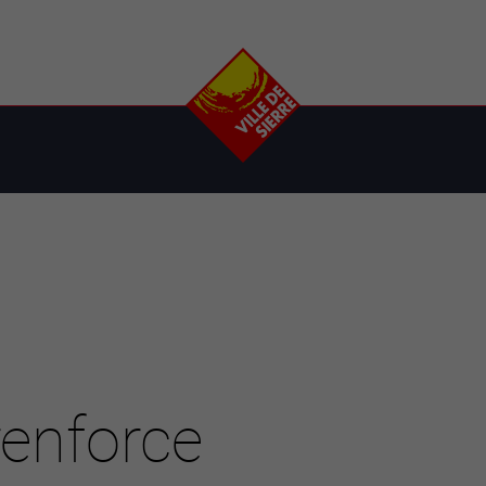
e
plaisirs
se transfor
Calendrier
Valais Arena et
Ecoquartier VIVA
Manifestations
Projets
Art et culture
Chantiers en ville
Sport et loisirs
Plan directeur du
Vins, gastronomie et
centre-ville
ation
séjours
Clubs et associations
Nature
25-2028
entral
renforce