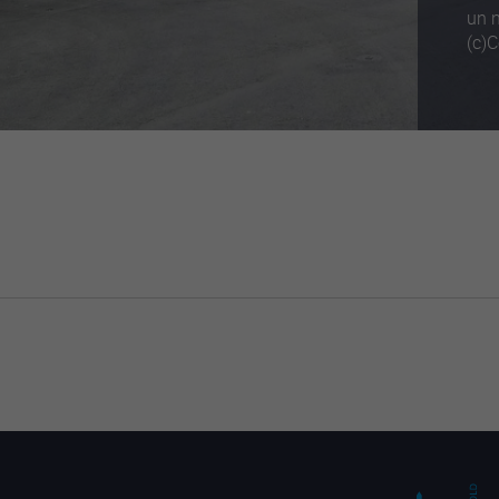
un 
(c)