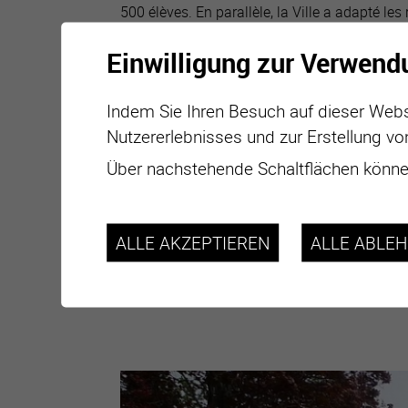
500 élèves. En parallèle, la Ville a adapté les 
en passant tout le secteur de Goubing en zon
Einwilligung zur Verwend
heure, dans une zone particulièrement sensib
trafic routier et élèves du centre scolaire.
Indem Sie Ihren Besuch auf dieser Webs
Nutzererlebnisses und zur Erstellung vo
Über nachstehende Schaltflächen können
ALLE AKZEPTIEREN
ALLE ABLE