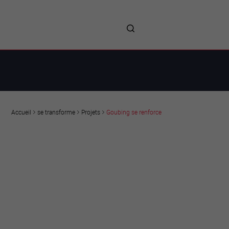
me
entreprises
Sites d’implantations
Prestations
Avantages
Unternehmen :
Willkommen!
Companies : Welcome!
Imprese : benvenute!
se transforme
Projets
Goubing se renforce
Accueil