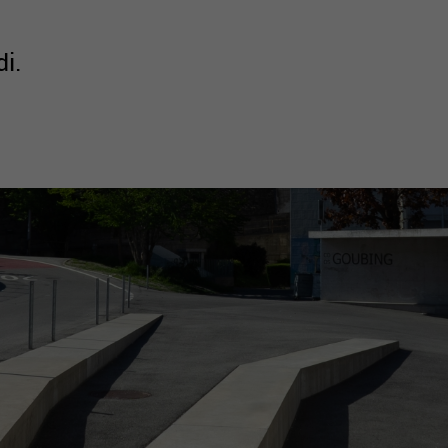
di.
active
webcams
météo