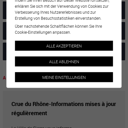
Indem Sie Ihren Besuch auf dieser Website fortsetzen,
erklären Sie sich mit der Verwendung von Cookies zur
POUR LES LOCATAIRES
Verbesserung Ihres Nutzererlebnisses und zur
Erstellung von Besuchsstatistiken einverstanden.
Über nachstehende Schaltflächen können Sie Ihre
POUR LES PROPRIÉTAIRES
Cookie-Einstellungen anpassen.
ALLE AKZEPTIEREN
PREMIERS RÉFLEXES
ALLE ABLEHNEN
MEINE EINSTELLUNGEN
A voir
Crue du Rhône-Informations mises à jour
régulièrement