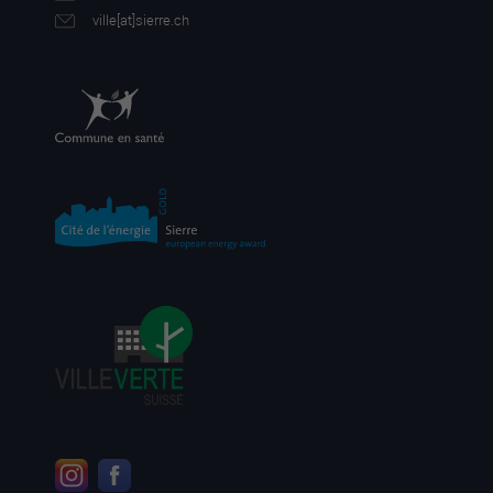
ville[a
t]sierre.ch