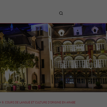
me
entreprises
Sites d’implantations
Prestations
Avantages
Unternehmen :
Willkommen!
Companies : Welcome!
Imprese : benvenute!
9. COURS DE LANGUE ET CULTURE D'ORIGINE EN ARABE