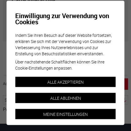
Carte interactive
Einwilligung zur Verwendung von
Géolocalisation de tous les points d'intérêt de la Ville
Cookies
de Sierre.
Indem Sie Ihren Besuch auf dieser Website fortsetzen,
erklären Sie sich mit der Verwendung von Cookies zur
Verbesserung Ihres Nutzererlebnisses und zur
Erstellung von Besuchsstatistiken einverstanden.
Über nachstehende Schaltflächen können Sie Ihre
Cookie-Einstellungen anpassen.
ALLE AKZEPTIEREN
Accueil
horaire
emploi
Mentions légales
ALLE ABLEHNEN
Powered by
Google Übersetzer
MEINE EINSTELLUNGEN