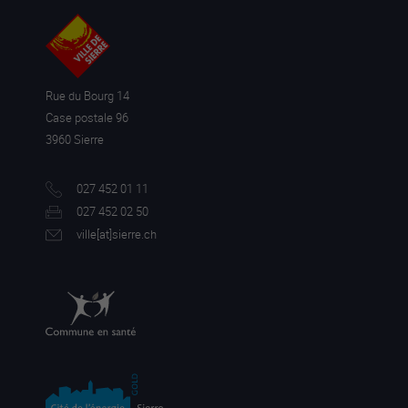
Rue du Bourg 14
Case postale 96
3960 Sierre
027 452 01 11
027 452 02 50
ville[a
t]sierre.ch