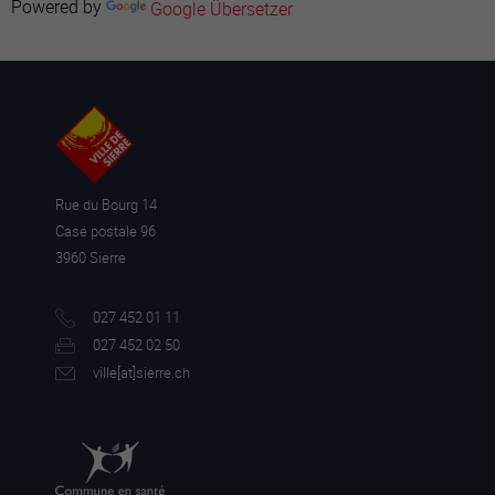
Powered by
Google Übersetzer
Rue du Bourg 14
Case postale 96
3960 Sierre
027 452 01 11
027 452 02 50
ville[a
t]sierre.ch