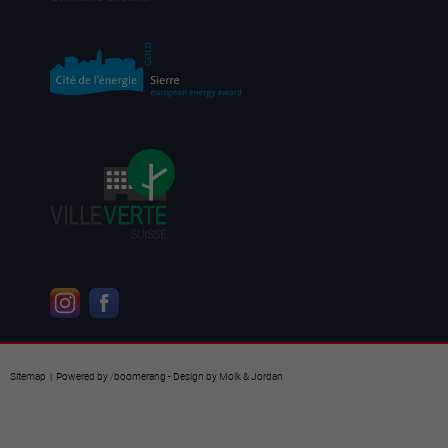
Sitemap
| Powered by
/
boomerang
- Design by
Molk & Jordan