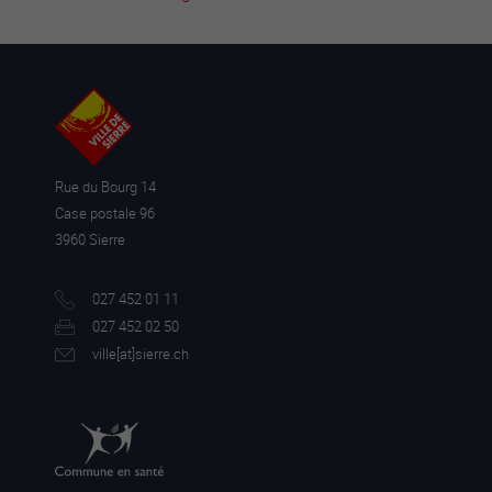
Verschieben, um das Formular zu aktivieren.
* Die mit einem Sternchen gekennzeichneten Felder sind
Pflichtfelder
Rue du Bourg 14
Case postale 96
3960 Sierre
027 452 01 11
027 452 02 50
ville[a
t]sierre.ch