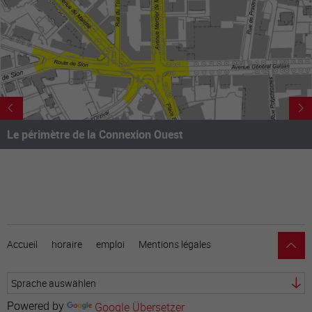
Telefon
E-Mail-Adresse
Frage
Le périmètre de la Connexion Ouest
Accueil
horaire
emploi
Mentions légales
Powered by
Google Übersetzer