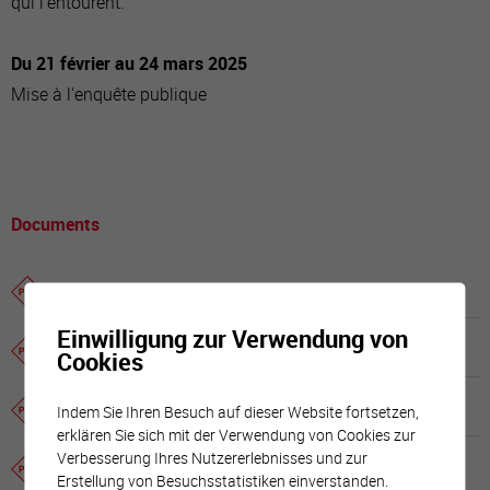
qui l’entourent.
Du 21 février au 24 mars 2025
Mise à l'enquête publique
Documents
Plan directeur 2021
Einwilligung zur Verwendung von
Plan directeur 2018
Cookies
Plan directeur 2015
Indem Sie Ihren Besuch auf dieser Website fortsetzen,
erklären Sie sich mit der Verwendung von Cookies zur
Verbesserung Ihres Nutzererlebnisses und zur
Plan directeur 2014
Erstellung von Besuchsstatistiken einverstanden.