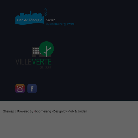
Sitemap
| Powered by
/
boomerang
- Design by
Molk & Jordan