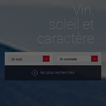
Vin,
soleil et
caractère
les plus recherchés