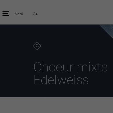
pratique
officiell
A
Menü
A
Habitants
Actualités
Enfants et écoliers
Emplois
Habitat et territoire
Organisation
communale
Mobilité
Autorités
Formation
Elections / vot
Propreté et déchets
Publications
Energie et
Choeur mixte
environnement
Programme de
législature 20
Informations parcelles
Edelweiss
Stratégies
Guichet virtuel
Jumelage
Annuaire communal
Agglo Valais C
Carte interactive