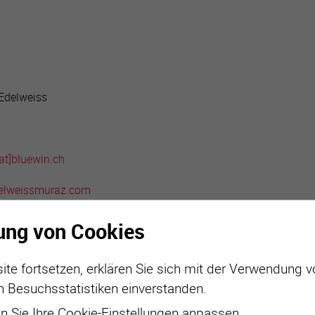
active
webcams
météo
Edelweiss
a
t]bluewin.ch
delweissmuraz.com
t clubs
ung von Cookies
ite fortsetzen, erklären Sie sich mit der Verwendung 
n Besuchsstatistiken einverstanden.
 Sie Ihre Cookie-Einstellungen anpassen.