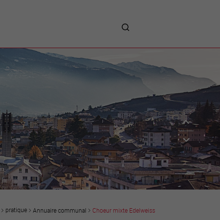
me
entreprises
Sites d’implantations
Prestations
Avantages
Unternehmen :
Willkommen!
Companies : Welcome!
Imprese : benvenute!
pratique
Annuaire communal
Choeur mixte Edelweiss