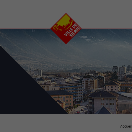
e
plaisirs
se transfor
Calendrier
Valais Arena et
Ecoquartier VIVA
Manifestations
Projets
Art et culture
Chantiers en ville
Sport et loisirs
Plan directeur du
Vins, gastronomie et
centre-ville
ation
séjours
Clubs et associations
Nature
25-2028
entral
Accueil