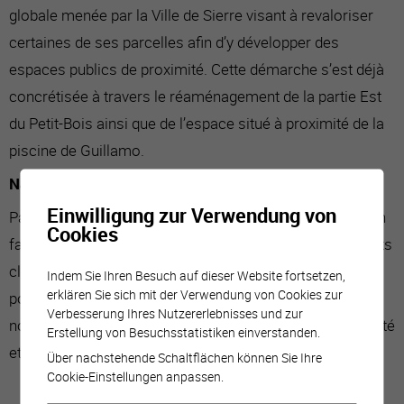
globale menée par la Ville de Sierre visant à revaloriser
certaines de ses parcelles afin d’y développer des
espaces publics de proximité. Cette démarche s’est déjà
concrétisée à travers le réaménagement de la partie Est
du Petit-Bois ainsi que de l’espace situé à proximité de la
piscine de Guillamo.
Nature, convivialité et qualité urbaine
Einwilligung zur Verwendung von
Par cette réalisation, la Ville poursuit son engagement en
Cookies
faveur de la biodiversité, de l’adaptation aux changements
climatiques et de l’amélioration du cadre de vie de la
Indem Sie Ihren Besuch auf dieser Website fortsetzen,
erklären Sie sich mit der Verwendung von Cookies zur
population. L’espace de Champétroz constitue ainsi un
Verbesserung Ihres Nutzererlebnisses und zur
nouvel exemple d’aménagement alliant nature, convivialité
Erstellung von Besuchsstatistiken einverstanden.
et qualité urbaine.
Über nachstehende Schaltflächen können Sie Ihre
Cookie-Einstellungen anpassen.