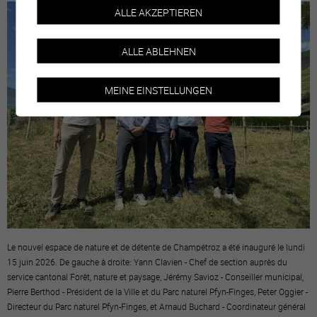
ALLE AKZEPTIEREN
ALLE ABLEHNEN
MEINE EINSTELLUNGEN
Le nouvel espace de nature et de détente de Champétroz a été inauguré le lundi
15 juin 2026. De gauche à droite: Yann Clavien - Chef de section auprès du
service cantonal Forêt, nature et paysage, Jérémy Savioz - Conseiller municipal,
Pierre Berthod - Président de la Ville et du Parc naturel Pfyn-Finges, Peter Oggier -
Directeur du Parc naturel Pfyn-Finges, et Arnaud Buchard - Coordinateur général