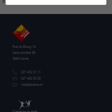
Powered by
Google Übersetzer
Rue du Bourg 14
Case postale 96
3960 Sierre
027 452 01 11
027 452 02 50
ville[a
t]sierre.ch