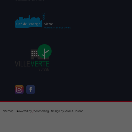
Sitemap
| Powered by
/
boomerang
- Design by
Molk & Jordan