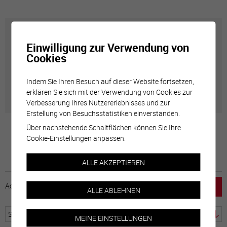
Carte interactive
Einwilligung zur Verwendung von
Cookies
Géolocalisation de tous les points d'intérêt de la Ville
de Sierre.
Indem Sie Ihren Besuch auf dieser Website fortsetzen,
erklären Sie sich mit der Verwendung von Cookies zur
Verbesserung Ihres Nutzererlebnisses und zur
Erstellung von Besuchsstatistiken einverstanden.
Über nachstehende Schaltflächen können Sie Ihre
Cookie-Einstellungen anpassen.
ALLE AKZEPTIEREN
Accueil
horaire
emploi
Mentions légales
ALLE ABLEHNEN
MEINE EINSTELLUNGEN