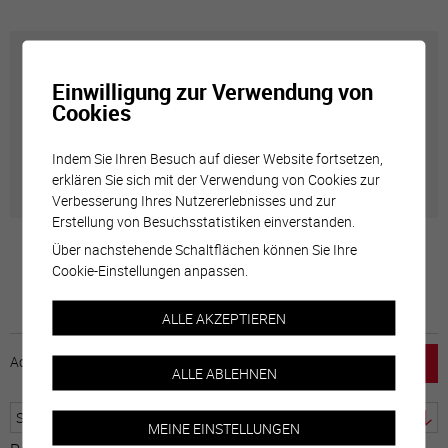
Carte interactive
Einwilligung zur Verwendung von
Cookies
Géolocalisation de tous les points d'intérêt de la Ville
de Sierre.
Indem Sie Ihren Besuch auf dieser Website fortsetzen,
erklären Sie sich mit der Verwendung von Cookies zur
Verbesserung Ihres Nutzererlebnisses und zur
Erstellung von Besuchsstatistiken einverstanden.
Über nachstehende Schaltflächen können Sie Ihre
Cookie-Einstellungen anpassen.
ALLE AKZEPTIEREN
Accueil
horaire
emploi
Mentions légales
ALLE ABLEHNEN
MEINE EINSTELLUNGEN