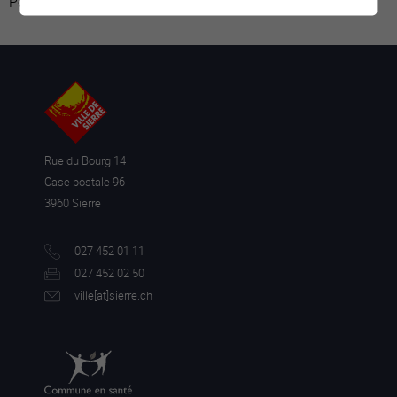
Powered by
Google Übersetzer
Rue du Bourg 14
Case postale 96
3960 Sierre
027 452 01 11
027 452 02 50
ville[a
t]sierre.ch