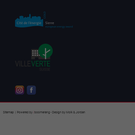
Sitemap
| Powered by
/
boomerang
- Design by
Molk & Jordan