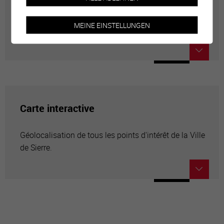
Annuaire communal
MEINE EINSTELLUNGEN
Adresses utiles en ville de Sierre
Carte interactive
Géolocalisation de tous les points d'intérêt de la Ville
de Sierre.