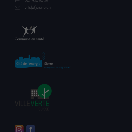
027 452 02 50
ville[a
t]sierre.ch