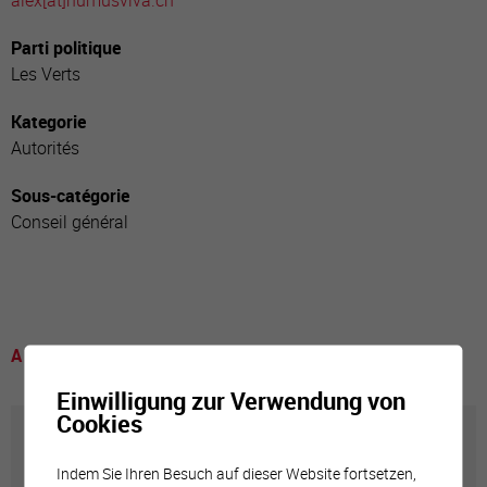
alex[a
t]humusviva.ch
Parti politique
Les Verts
Kategorie
Autorités
Sous-catégorie
Conseil général
A voir
Einwilligung zur Verwendung von
Cookies
Annuaire communal
Indem Sie Ihren Besuch auf dieser Website fortsetzen,