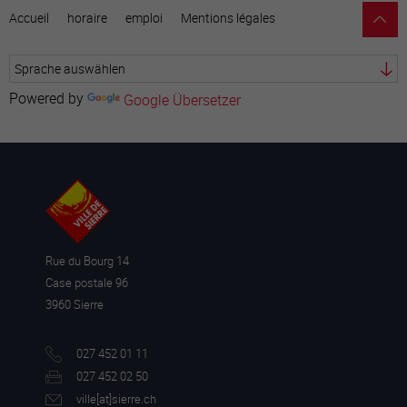
Accueil
horaire
emploi
Mentions légales
Powered by
Google Übersetzer
Rue du Bourg 14
Case postale 96
3960 Sierre
027 452 01 11
027 452 02 50
ville[a
t]sierre.ch