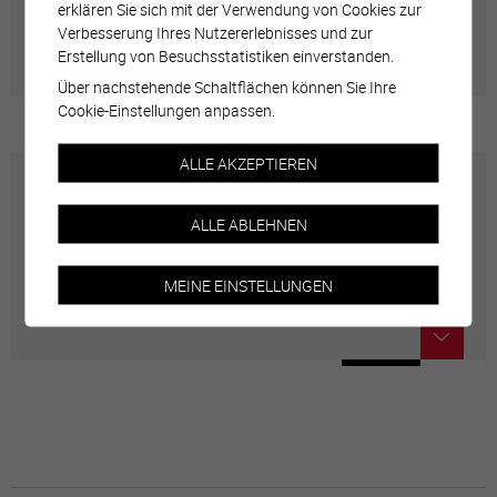
erklären Sie sich mit der Verwendung von Cookies zur
Adresses utiles en ville de Sierre
Verbesserung Ihres Nutzererlebnisses und zur
Erstellung von Besuchsstatistiken einverstanden.
Über nachstehende Schaltflächen können Sie Ihre
Cookie-Einstellungen anpassen.
ALLE AKZEPTIEREN
Carte interactive
ALLE ABLEHNEN
Géolocalisation de tous les points d'intérêt de la Ville
MEINE EINSTELLUNGEN
de Sierre.