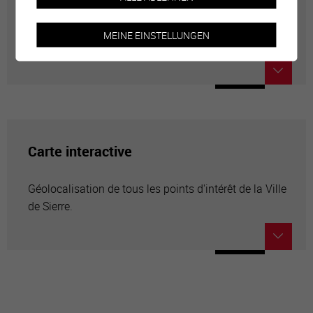
Annuaire communal
MEINE EINSTELLUNGEN
Adresses utiles en ville de Sierre
Carte interactive
Géolocalisation de tous les points d'intérêt de la Ville
de Sierre.