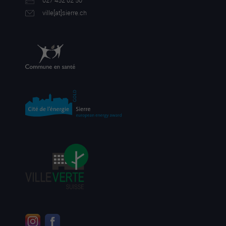
027 452 02 50
ville[a
t]sierre.ch