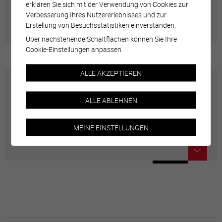
erklären Sie sich mit der Verwendung von Cookies zur
Adresses utiles en ville de Sierre
Verbesserung Ihres Nutzererlebnisses und zur
Erstellung von Besuchsstatistiken einverstanden.
Über nachstehende Schaltflächen können Sie Ihre
Cookie-Einstellungen anpassen.
ALLE AKZEPTIEREN
Carte interactive
ALLE ABLEHNEN
Géolocalisation de tous les points d'intérêt de la Ville
MEINE EINSTELLUNGEN
de Sierre.