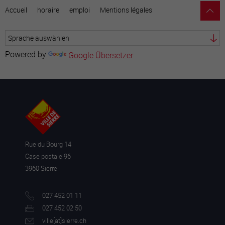
Accueil
horaire
emploi
Mentions légales
Powered by
Google Übersetzer
Rue du Bourg 14
Case postale 96
3960 Sierre
027 452 01 11
027 452 02 50
ville[a
t]sierre.ch