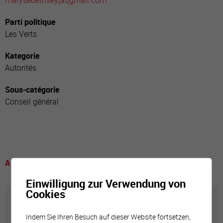
marysebetrisey[a
t]gmail.com
Parti politique
Les Verts
Kategorie
Autorités
Sous-catégorie
Conseil général
A voir
Einwilligung zur Verwendung von
Cookies
Annuaire communal
Indem Sie Ihren Besuch auf dieser Website fortsetzen,