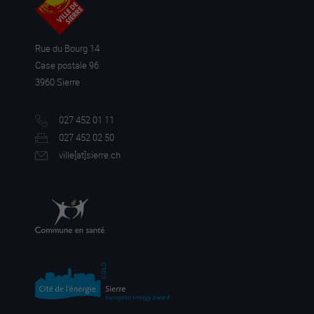
Rue du Bourg 14
Case postale 96
3960 Sierre
027 452 01 11
027 452 02 50
ville[a
t]sierre.ch