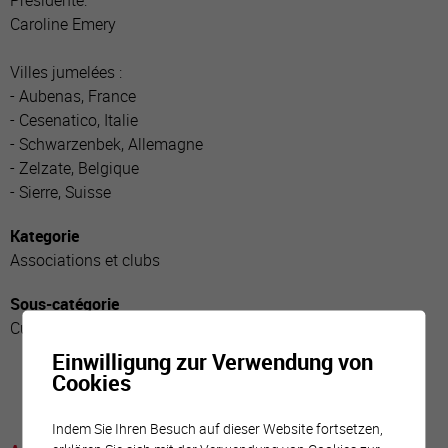
Présidente:
Caroline Emery
Villes jumelées :
- Aubenas, France
- Cesenatico, Italie
- Schwarzenbek, Allemagne
- Zelzate, Belgique
- Sierre, Suisse
Kategorie
Associations et clubs
Sous-catégorie
Culturels
Einwilligung zur Verwendung von
Cookies
Indem Sie Ihren Besuch auf dieser Website fortsetzen,