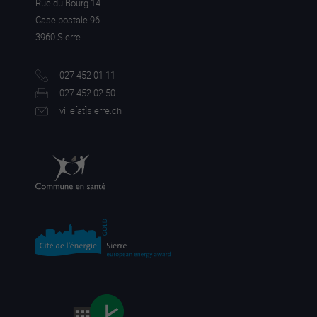
Rue du Bourg 14
Case postale 96
3960 Sierre
027 452 01 11
027 452 02 50
ville[a
t]sierre.ch