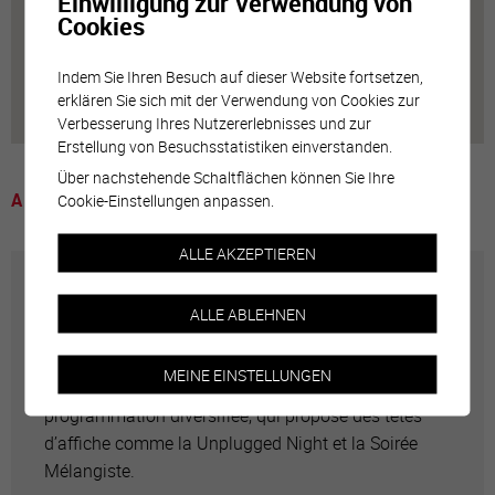
Einwilligung zur Verwendung von
Cookies
Indem Sie Ihren Besuch auf dieser Website fortsetzen,
erklären Sie sich mit der Verwendung von Cookies zur
Verbesserung Ihres Nutzererlebnisses und zur
Erstellung von Besuchsstatistiken einverstanden.
Über nachstehende Schaltflächen können Sie Ihre
A voir
Cookie-Einstellungen anpassen.
ALLE AKZEPTIEREN
Anciens Abattoirs
ALLE ABLEHNEN
C'est le cœur de la culture alternative sierroise.
MEINE EINSTELLUNGEN
Plusieurs genres s’y retrouvent dans une
programmation diversifiée, qui propose des têtes
d’affiche comme la Unplugged Night et la Soirée
Mélangiste.