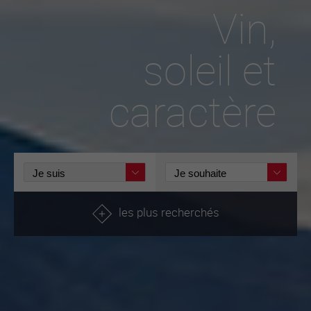
Vin,
soleil et
caractère
les plus recherchés