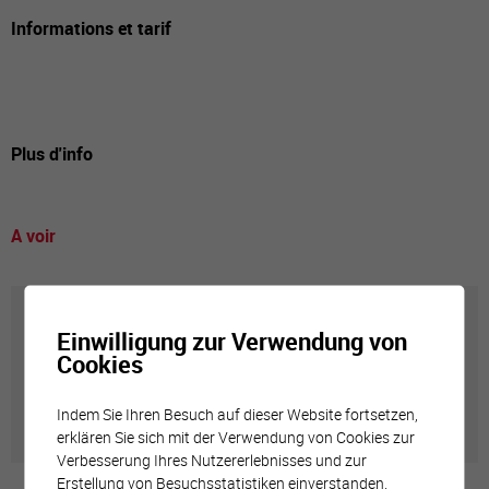
Informations et tarif
Plus d'info
A voir
Annuaire communal
Einwilligung zur Verwendung von
Cookies
Adresses utiles en ville de Sierre
Indem Sie Ihren Besuch auf dieser Website fortsetzen,
erklären Sie sich mit der Verwendung von Cookies zur
Verbesserung Ihres Nutzererlebnisses und zur
Erstellung von Besuchsstatistiken einverstanden.