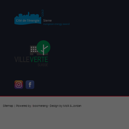
Sitemap
| Powered by
/
boomerang
- Design by
Molk & Jordan