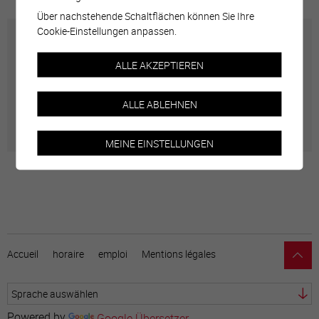
Über nachstehende Schaltflächen können Sie Ihre
Cookie-Einstellungen anpassen.
Carte interactive
ALLE AKZEPTIEREN
Géolocalisation de tous les points d'intérêt de la Ville
ALLE ABLEHNEN
de Sierre.
MEINE EINSTELLUNGEN
Accueil
horaire
emploi
Mentions légales
Powered by
Google Übersetzer