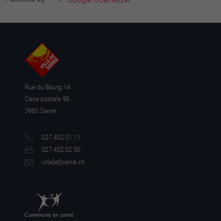
Rue du Bourg 14
Case postale 96
3960 Sierre
027 452 01 11
027 452 02 50
ville[a
t]sierre.ch