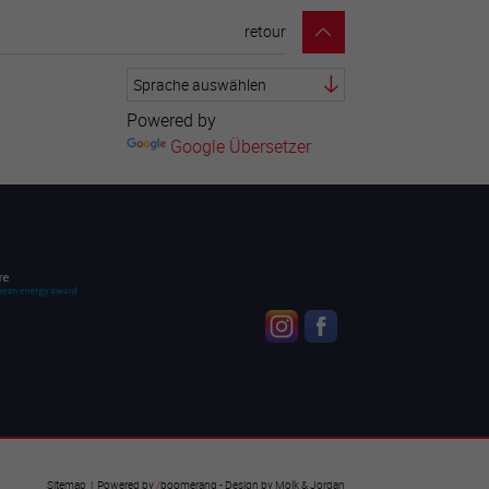
retour
Powered by
Google Übersetzer
Sitemap
| Powered by
/
boomerang
- Design by
Molk & Jordan