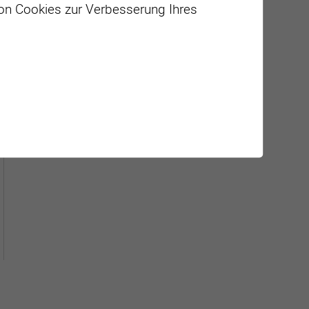
von Cookies zur Verbesserung Ihres
Géolocalisation de tous les
points d'intérêt de la Ville de
Sierre.