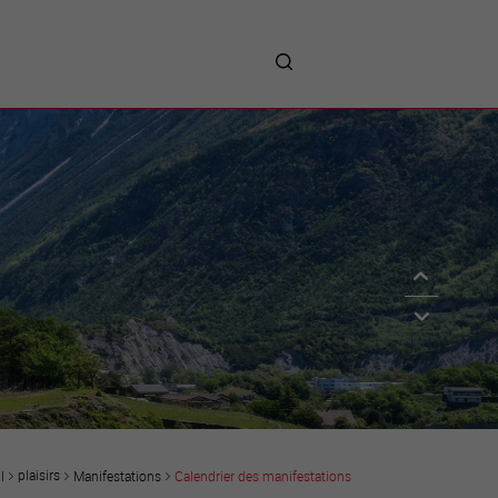
me
entreprises
Sites d’implantations
Prestations
Avantages
Unternehmen :
Willkommen!
Companies : Welcome!
Imprese : benvenute!
plaisirs
Manifestations
Calendrier des manifestations
l