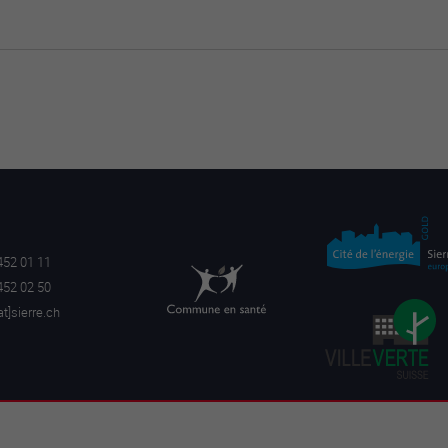
452 01 11
452 02 50
a
t]sierre.ch