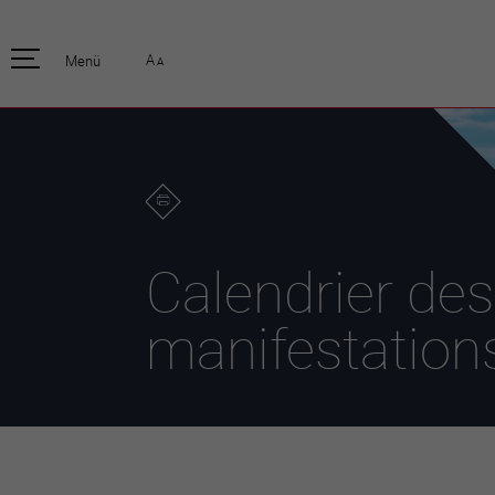
pratique
officiell
A
Menü
A
Habitants
Actualités
Enfants et écoliers
Emplois
Habitat et territoire
Organisation
communale
Mobilité
Autorités
Formation
Elections / vot
Propreté et déchets
Publications
Energie et
Calendrier des
environnement
Programme de
législature 20
Informations parcelles
manifestation
Stratégies
Guichet virtuel
Jumelage
Annuaire communal
Agglo Valais C
Carte interactive