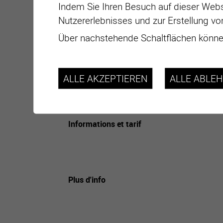
Indem Sie Ihren Besuch auf dieser Webs
Nutzererlebnisses und zur Erstellung vo
Über nachstehende Schaltflächen können
Datum
ALLE AKZEPTIEREN
ALLE ABLE
Adresse
Lieu
Informations et tarif
Plus d'info