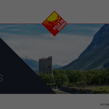
e
plaisirs
se transfor
Calendrier
Valais Arena et
Ecoquartier VIVA
Manifestations
Projets
Art et culture
Chantiers en ville
Sport et loisirs
Plan directeur du
Vins, gastronomie et
centre-ville
ation
séjours
Clubs et associations
Nature
25-2028
s
entral
Accuei