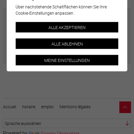
Über nachstehende Schaltflächen können Sie Ihre
Cookie-Einstellungen anpassen.
Carte interactive
ALLE AKZEPTIEREN
Géolocalisation de tous les points d'intérêt de la Ville
ALLE ABLEHNEN
de Sierre.
MEINE EINSTELLUNGEN
Accueil
horaire
emploi
Mentions légales
Powered by
Google Übersetzer