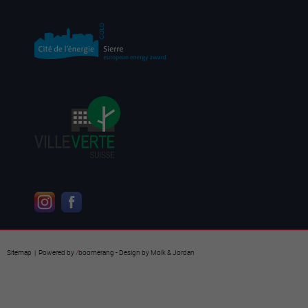
Sitemap
| Powered by
/
boomerang
- Design by
Molk & Jordan