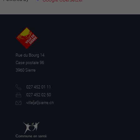
Rue du Bourg 14
Case postale 96
3960 Sierre
027 452 01 11
027 452 02 50
ville[a
t]sierre.ch