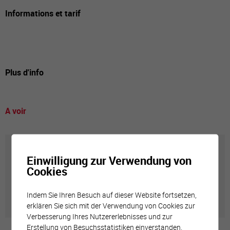
Informations et tarif
Plus d'info
A voir
Annuaire communal
Einwilligung zur Verwendung von
Cookies
Adresses utiles en ville de Sierre
Indem Sie Ihren Besuch auf dieser Website fortsetzen,
erklären Sie sich mit der Verwendung von Cookies zur
Verbesserung Ihres Nutzererlebnisses und zur
Erstellung von Besuchsstatistiken einverstanden.