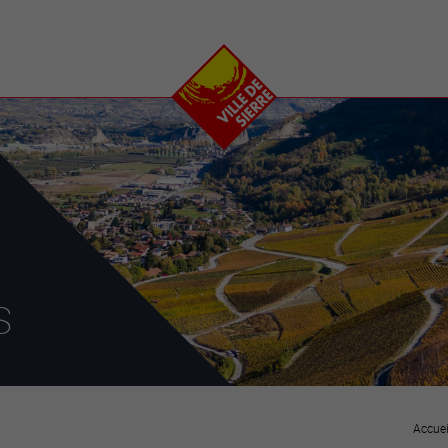
e
plaisirs
se transfor
Calendrier
Valais Arena et
Ecoquartier VIVA
Manifestations
Projets
Art et culture
Chantiers en ville
Sport et loisirs
Plan directeur du
Vins, gastronomie et
centre-ville
ation
séjours
Clubs et associations
Nature
25-2028
s
entral
Accuei