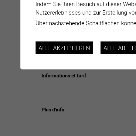
Indem Sie Ihren Besuch auf dieser Webs
Nutzererlebnisses und zur Erstellung vo
Über nachstehende Schaltflächen können
Datum
ALLE AKZEPTIEREN
ALLE ABLE
Adresse
Lieu
Informations et tarif
Plus d'info