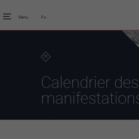
pratique
officiell
A
Menü
A
Habitants
Actualités
Enfants et écoliers
Emplois
Habitat et territoire
Organisation
communale
Mobilité
Autorités
Formation
Elections / vot
Propreté et déchets
Publications
Energie et
Calendrier des
environnement
Programme de
législature 20
Informations parcelles
manifestation
Stratégies
Guichet virtuel
Jumelage
Annuaire communal
Agglo Valais C
Carte interactive