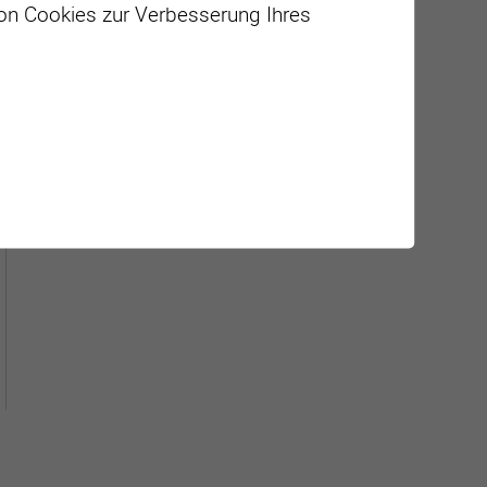
von Cookies zur Verbesserung Ihres
Géolocalisation de tous les
points d'intérêt de la Ville de
Sierre.