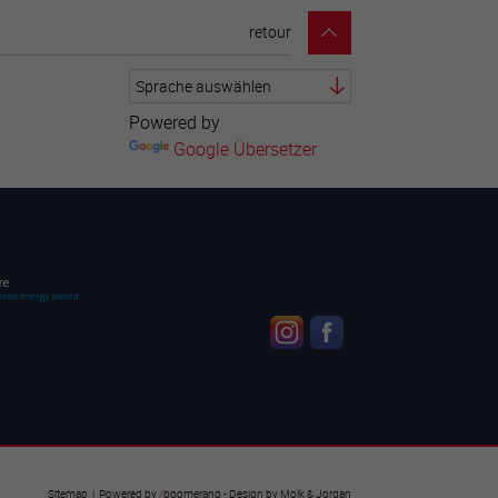
retour
Powered by
Google Übersetzer
Sitemap
| Powered by
/
boomerang
- Design by
Molk & Jordan