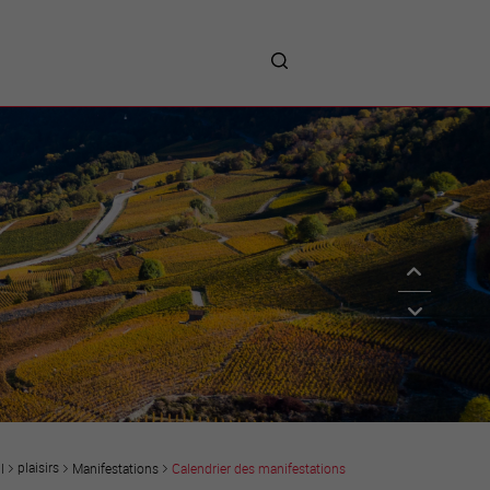
me
entreprises
Sites d’implantations
Prestations
Avantages
Unternehmen :
Willkommen!
Companies : Welcome!
Imprese : benvenute!
plaisirs
Manifestations
Calendrier des manifestations
l