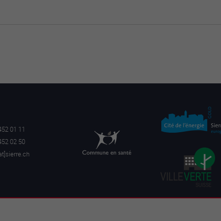
452 01 11
452 02 50
a
t]sierre.ch