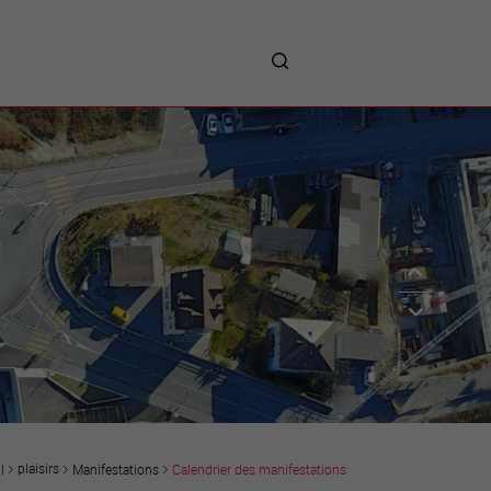
me
entreprises
Sites d’implantations
Prestations
Avantages
Unternehmen :
Willkommen!
Companies : Welcome!
Imprese : benvenute!
plaisirs
Manifestations
Calendrier des manifestations
l