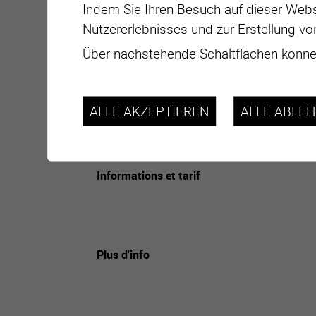
Indem Sie Ihren Besuch auf dieser Webs
Nutzererlebnisses und zur Erstellung vo
Über nachstehende Schaltflächen können
Datum
ALLE AKZEPTIEREN
ALLE ABLE
Adresse
Lieu
Informations et tarif
Plus d'info