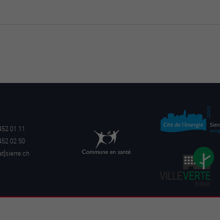
452 01 11
452 02 50
a
t]sierre.ch