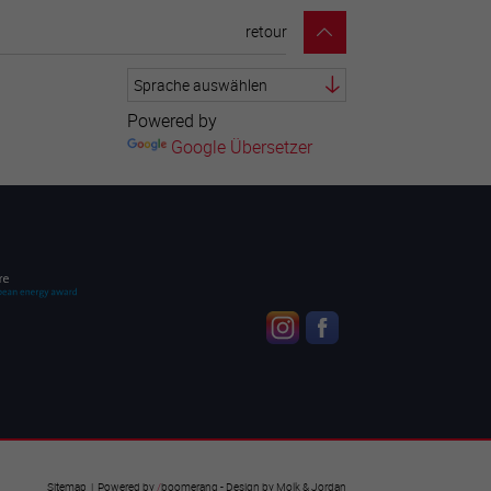
retour
Powered by
Google Übersetzer
Sitemap
| Powered by
/
boomerang
- Design by
Molk & Jordan