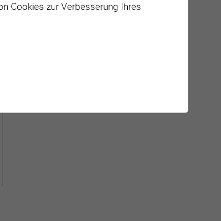
von Cookies zur Verbesserung Ihres
Géolocalisation de tous les
points d'intérêt de la Ville de
Sierre.