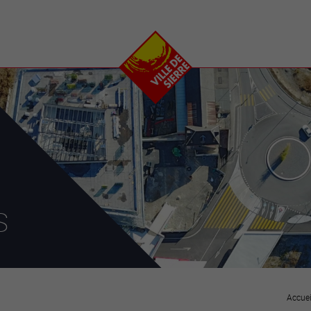
e
plaisirs
se transfor
Calendrier
Valais Arena et
Ecoquartier VIVA
Manifestations
Projets
Art et culture
Chantiers en ville
Sport et loisirs
Plan directeur du
Vins, gastronomie et
centre-ville
ation
séjours
Clubs et associations
Nature
25-2028
s
entral
Accuei