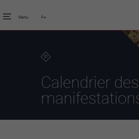
pratique
officiell
A
Menü
A
Habitants
Actualités
Enfants et écoliers
Emplois
Habitat et territoire
Organisation
communale
Mobilité
Autorités
Formation
Elections / vot
Propreté et déchets
Publications
Energie et
Calendrier des
environnement
Programme de
législature 20
Informations parcelles
manifestation
Stratégies
Guichet virtuel
Jumelage
Annuaire communal
Agglo Valais C
Carte interactive