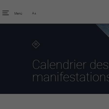
pratique
officiell
A
Menü
A
Habitants
Actualités
Enfants et écoliers
Emplois
Habitat et territoire
Organisation
communale
Mobilité
Autorités
Formation
Elections / vot
Propreté et déchets
Publications
Energie et
Calendrier des
environnement
Programme de
législature 20
Informations parcelles
manifestation
Stratégies
Guichet virtuel
Jumelage
Annuaire communal
Agglo Valais C
Carte interactive