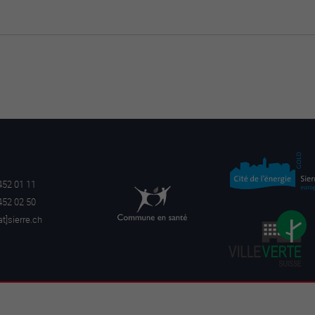
452 01 11
452 02 50
a
t]sierre.ch