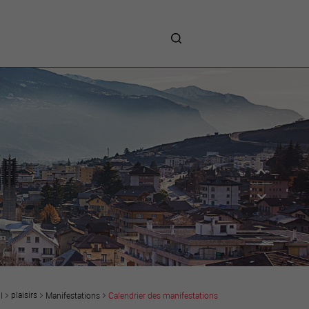
me
entreprises
Sites d’implantations
Prestations
Avantages
Unternehmen :
Willkommen!
Companies : Welcome!
Imprese : benvenute!
plaisirs
Manifestations
Calendrier des manifestations
l