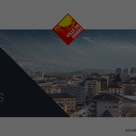
e
plaisirs
se transfor
Calendrier
Valais Arena et
Ecoquartier VIVA
Manifestations
Projets
Art et culture
Chantiers en ville
Sport et loisirs
Plan directeur du
Vins, gastronomie et
centre-ville
ation
séjours
Clubs et associations
Nature
25-2028
s
entral
Accuei