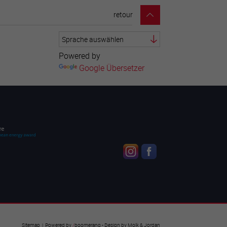
retour
Powered by
Google Übersetzer
Sitemap
| Powered by
/
boomerang
- Design by
Molk & Jordan