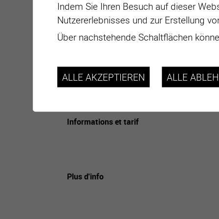
Indem Sie Ihren Besuch auf dieser Webs
Nutzererlebnisses und zur Erstellung vo
Über nachstehende Schaltflächen können
Datum
ALLE AKZEPTIEREN
ALLE ABLE
Adresse
Lieu
Informations et tarif
Plus d'info