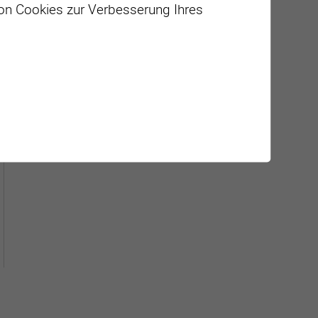
von Cookies zur Verbesserung Ihres
Géolocalisation de tous les
points d'intérêt de la Ville de
Sierre.