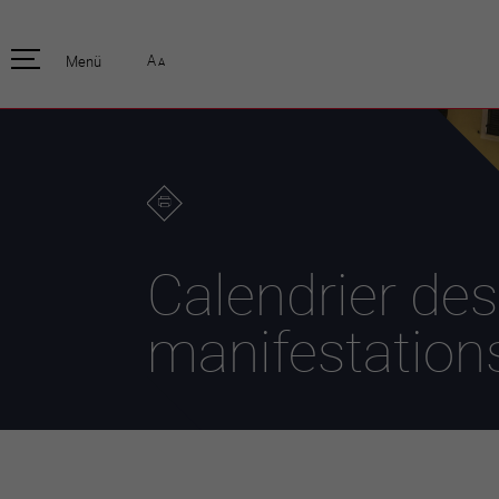
pratique
officiell
A
Menü
A
Habitants
Actualités
Enfants et écoliers
Emplois
Habitat et territoire
Organisation
communale
Mobilité
Autorités
Formation
Elections / vot
Propreté et déchets
Publications
Energie et
Calendrier des
environnement
Programme de
législature 20
Informations parcelles
manifestation
Stratégies
Guichet virtuel
Jumelage
Annuaire communal
Agglo Valais C
Carte interactive