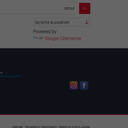
retour
Powered by
Google Übersetzer
Sitemap
| Powered by
/
boomerang
- Design by
Molk & Jordan