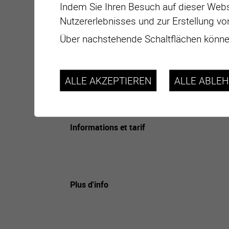
Indem Sie Ihren Besuch auf dieser Webs
Nutzererlebnisses und zur Erstellung vo
Über nachstehende Schaltflächen können
Datum
ALLE AKZEPTIEREN
ALLE ABLE
Adresse
Lieu
Informations et tarif
Plus d'info