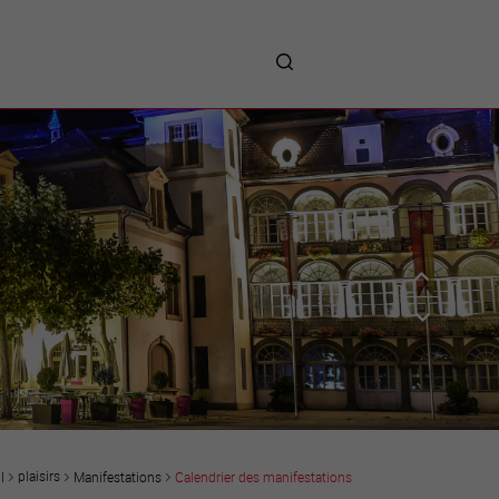
me
entreprises
Sites d’implantations
Prestations
Avantages
Unternehmen :
Willkommen!
Companies : Welcome!
Imprese : benvenute!
plaisirs
Manifestations
Calendrier des manifestations
l