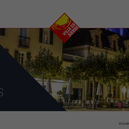
e
plaisirs
se transfor
Calendrier
Valais Arena et
Ecoquartier VIVA
Manifestations
Projets
Art et culture
Chantiers en ville
Sport et loisirs
Plan directeur du
Vins, gastronomie et
centre-ville
ation
séjours
Clubs et associations
Nature
25-2028
s
entral
Accuei