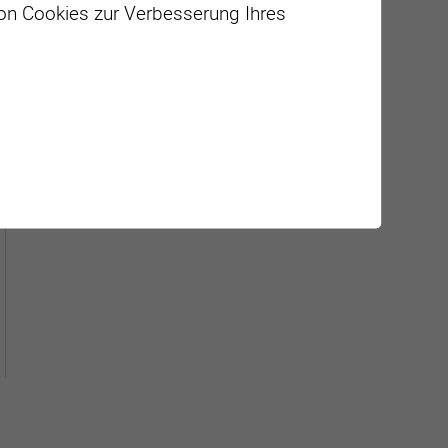
von Cookies zur Verbesserung Ihres
Géolocalisation de tous les
points d'intérêt de la Ville de
Sierre.