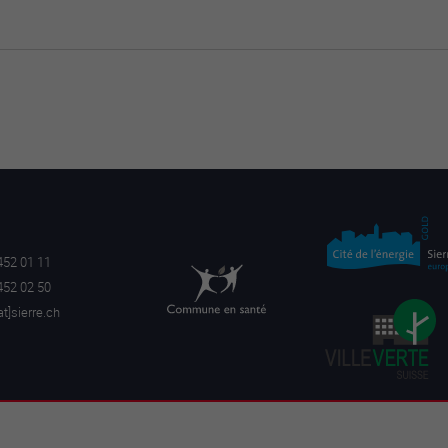
452 01 11
452 02 50
a
t]sierre.ch