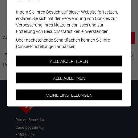
Indem Sie Ihren Besuch auf dieser Website fortsetzen,
erklären Sie sich mit der Verwendung von Cookies zur
Verbesserung Ihres Nutzererlebnisses und zur
Erstellung von Besuchsstatistiken einverstanden.
Accueil
horaire
emploi
Mentions légales
Über nachstehende Schaltflächen können Sie Ihre
Cookie-Einstellungen anpassen.
ALLE AKZEPTIEREN
Powered by
Google Übersetzer
ALLE ABLEHNEN
MEINE EINSTELLUNGEN
Rue du Bourg 14
Case postale 96
3960 Sierre