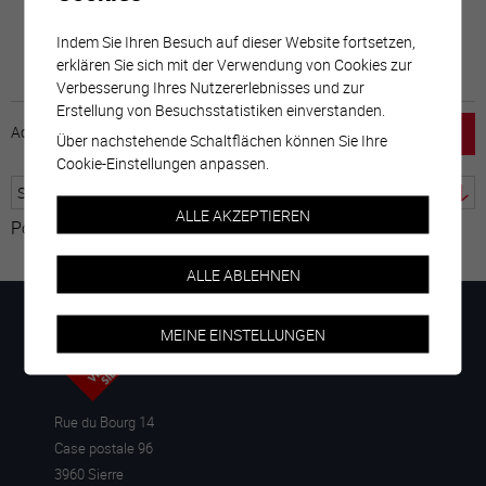
Indem Sie Ihren Besuch auf dieser Website fortsetzen,
erklären Sie sich mit der Verwendung von Cookies zur
Verbesserung Ihres Nutzererlebnisses und zur
Erstellung von Besuchsstatistiken einverstanden.
Accueil
horaire
emploi
Mentions légales
Über nachstehende Schaltflächen können Sie Ihre
Cookie-Einstellungen anpassen.
ALLE AKZEPTIEREN
Powered by
Google Übersetzer
ALLE ABLEHNEN
MEINE EINSTELLUNGEN
Rue du Bourg 14
Case postale 96
3960 Sierre