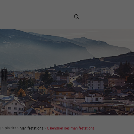
me
entreprises
Sites d’implantations
Prestations
Avantages
Unternehmen :
Willkommen!
Companies : Welcome!
Imprese : benvenute!
plaisirs
Manifestations
Calendrier des manifestations
l