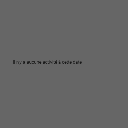
active
webcams
météo
Il n'y a aucune activité à cette date