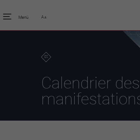
pratique
officiell
A
Menü
A
Habitants
Actualités
Enfants et écoliers
Emplois
Habitat et territoire
Organisation
communale
Mobilité
Autorités
Formation
Elections / vot
Propreté et déchets
Publications
Energie et
Calendrier des
environnement
Programme de
législature 20
Informations parcelles
manifestation
Stratégies
Guichet virtuel
Jumelage
Annuaire communal
Agglo Valais C
Carte interactive