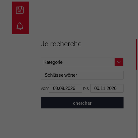
guichet virtuel
carte inter
Je recherche
vom
bis