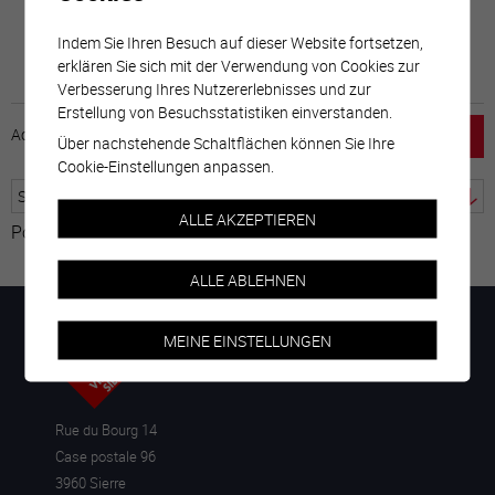
Indem Sie Ihren Besuch auf dieser Website fortsetzen,
erklären Sie sich mit der Verwendung von Cookies zur
Verbesserung Ihres Nutzererlebnisses und zur
Erstellung von Besuchsstatistiken einverstanden.
Accueil
horaire
emploi
Mentions légales
Über nachstehende Schaltflächen können Sie Ihre
Cookie-Einstellungen anpassen.
ALLE AKZEPTIEREN
Powered by
Google Übersetzer
ALLE ABLEHNEN
MEINE EINSTELLUNGEN
Rue du Bourg 14
Case postale 96
3960 Sierre