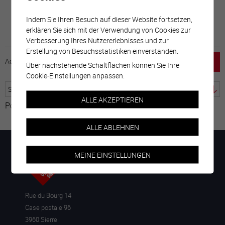
Indem Sie Ihren Besuch auf dieser Website fortsetzen,
erklären Sie sich mit der Verwendung von Cookies zur
Verbesserung Ihres Nutzererlebnisses und zur
Erstellung von Besuchsstatistiken einverstanden.
Accueil
horaire
emploi
Mentions légales
Über nachstehende Schaltflächen können Sie Ihre
Cookie-Einstellungen anpassen.
ALLE AKZEPTIEREN
Powered by
Google Übersetzer
ALLE ABLEHNEN
MEINE EINSTELLUNGEN
Rue du Bourg 14
Case postale 96
3960 Sierre