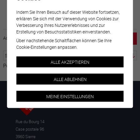
Indem Sie Ihren Besuch auf dieser Website fortsetzen,
erklären Sie sich mit der Verwendung von Cookies zur
Verbesserung Ihres Nutzererlebnisses und zur
Erstellung von Besuchsstatistiken einverstanden.
Accueil
horaire
emploi
Mentions légales
Über nachstehende Schaltflächen können Sie Ihre
Cookie-Einstellungen anpassen.
ALLE AKZEPTIEREN
Powered by
Google Übersetzer
ALLE ABLEHNEN
MEINE EINSTELLUNGEN
Rue du Bourg 14
Case postale 96
3960 Sierre