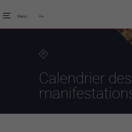
pratique
officiell
A
Menü
A
Habitants
Actualités
Enfants et écoliers
Emplois
Habitat et territoire
Organisation
communale
Mobilité
Autorités
Formation
Elections / vot
Propreté et déchets
Publications
Energie et
Calendrier des
environnement
Programme de
législature 20
Informations parcelles
manifestation
Stratégies
Guichet virtuel
Jumelage
Annuaire communal
Agglo Valais C
Carte interactive