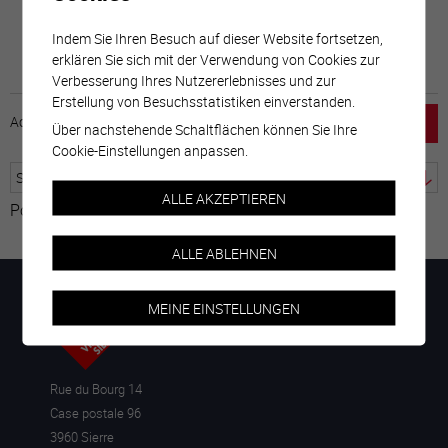
Indem Sie Ihren Besuch auf dieser Website fortsetzen,
erklären Sie sich mit der Verwendung von Cookies zur
Verbesserung Ihres Nutzererlebnisses und zur
Erstellung von Besuchsstatistiken einverstanden.
Accueil
horaire
emploi
Mentions légales
Über nachstehende Schaltflächen können Sie Ihre
Cookie-Einstellungen anpassen.
ALLE AKZEPTIEREN
Powered by
Google Übersetzer
ALLE ABLEHNEN
MEINE EINSTELLUNGEN
Rue du Bourg 14
Case postale 96
3960 Sierre