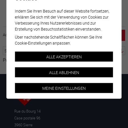
Indem Sie Ihren Besuch auf dieser Website fortsetzen,
erklären Sie sich mit der Verwendung von Cookies zur
Verbesserung Ihres Nutzererlebnisses und zur
Erstellung von Besuchsstatistiken einverstanden.
Accueil
horaire
emploi
Mentions légales
Über nachstehende Schaltflächen können Sie Ihre
Cookie-Einstellungen anpassen.
ALLE AKZEPTIEREN
Powered by
Google Übersetzer
ALLE ABLEHNEN
MEINE EINSTELLUNGEN
Rue du Bourg 14
Case postale 96
3960 Sierre