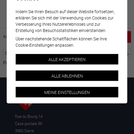
Indem Sie Ihren Besuch auf dieser Website fortsetzen,
erklären Sie sich mit der Verwendung von Cookies zur
Verbesserung Ihres Nutzererlebnisses und zur
Erstellung von Besuchsstatistiken einverstanden.
Accueil
horaire
emploi
Mentions légales
Über nachstehende Schaltflächen können Sie Ihre
Cookie-Einstellungen anpassen.
ALLE AKZEPTIEREN
Powered by
Google Übersetzer
ALLE ABLEHNEN
MEINE EINSTELLUNGEN
Rue du Bourg 14
Case postale 96
3960 Sierre