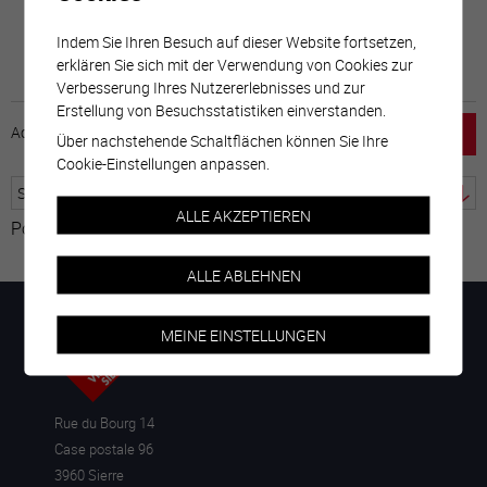
Indem Sie Ihren Besuch auf dieser Website fortsetzen,
erklären Sie sich mit der Verwendung von Cookies zur
Verbesserung Ihres Nutzererlebnisses und zur
Erstellung von Besuchsstatistiken einverstanden.
Accueil
horaire
emploi
Mentions légales
Über nachstehende Schaltflächen können Sie Ihre
Cookie-Einstellungen anpassen.
ALLE AKZEPTIEREN
Powered by
Google Übersetzer
ALLE ABLEHNEN
MEINE EINSTELLUNGEN
Rue du Bourg 14
Case postale 96
3960 Sierre