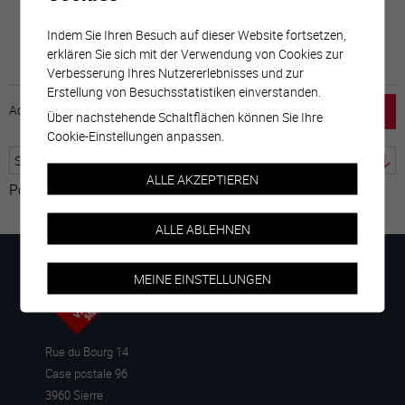
Indem Sie Ihren Besuch auf dieser Website fortsetzen,
erklären Sie sich mit der Verwendung von Cookies zur
Verbesserung Ihres Nutzererlebnisses und zur
Erstellung von Besuchsstatistiken einverstanden.
Accueil
horaire
emploi
Mentions légales
Über nachstehende Schaltflächen können Sie Ihre
Cookie-Einstellungen anpassen.
ALLE AKZEPTIEREN
Powered by
Google Übersetzer
ALLE ABLEHNEN
MEINE EINSTELLUNGEN
Rue du Bourg 14
Case postale 96
3960 Sierre