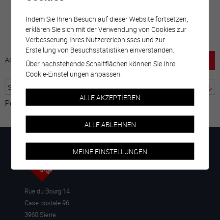
Indem Sie Ihren Besuch auf dieser Website fortsetzen,
erklären Sie sich mit der Verwendung von Cookies zur
Verbesserung Ihres Nutzererlebnisses und zur
Erstellung von Besuchsstatistiken einverstanden.
Accueil
horaire
emploi
Mentions légales
Über nachstehende Schaltflächen können Sie Ihre
Cookie-Einstellungen anpassen.
ALLE AKZEPTIEREN
Powered by
Google Übersetzer
ALLE ABLEHNEN
MEINE EINSTELLUNGEN
Rue du Bourg 14
Case postale 96
3960 Sierre