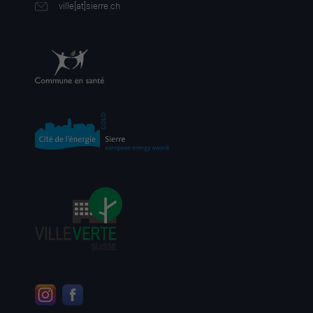
ville[a
t]sierre.ch