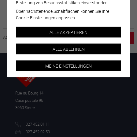
Erstellung von Besuchsstatistiken einverstanden.
Über nachstehende Schaltflächen können Sie Ihre
Cookie-Einstellungen anpassen.
ALLE AKZEPTIEREN
Accueil
horaire
emploi
Mentions légales
ALLE ABLEHNEN
MEINE EINSTELLUNGEN
Rue du Bourg 14
Case postale 96
3960 Sierre
027 452 01 11
027 452 02 50