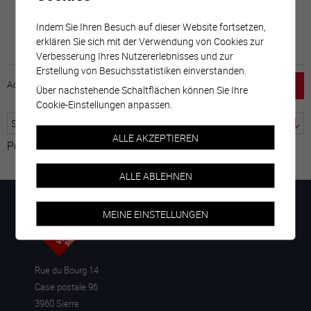
Indem Sie Ihren Besuch auf dieser Website fortsetzen,
erklären Sie sich mit der Verwendung von Cookies zur
Verbesserung Ihres Nutzererlebnisses und zur
Erstellung von Besuchsstatistiken einverstanden.
Accueil
horaire
emploi
Mentions légales
Über nachstehende Schaltflächen können Sie Ihre
Cookie-Einstellungen anpassen.
ALLE AKZEPTIEREN
Powered by
Google Übersetzer
ALLE ABLEHNEN
MEINE EINSTELLUNGEN
Rue du Bourg 14
Case postale 96
3960 Sierre