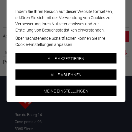
Indem Sie Ihren Besuch auf dieser Website fortsetzen,
erklären Sie sich mit der Verwendung von Cookies zur
Verbesserung Ihres Nutzererlebnisses und zur
Erstellung von Besuchsstatistiken einverstanden.
Accueil
horaire
emploi
Mentions légales
Über nachstehende Schaltflächen können Sie Ihre
Cookie-Einstellungen anpassen.
ALLE AKZEPTIEREN
Powered by
Google Übersetzer
ALLE ABLEHNEN
MEINE EINSTELLUNGEN
Rue du Bourg 14
Case postale 96
3960 Sierre