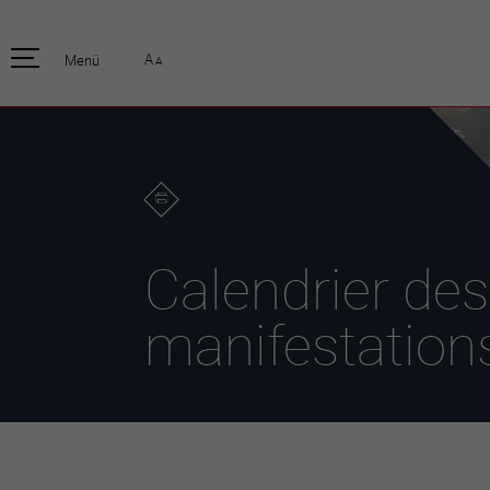
pratique
officiell
A
Menü
A
Habitants
Actualités
Enfants et écoliers
Emplois
Habitat et territoire
Organisation
communale
Mobilité
Autorités
Formation
Elections / vot
Propreté et déchets
Publications
Energie et
Calendrier des
environnement
Programme de
législature 20
Informations parcelles
manifestation
Stratégies
Guichet virtuel
Jumelage
Annuaire communal
Agglo Valais C
Carte interactive