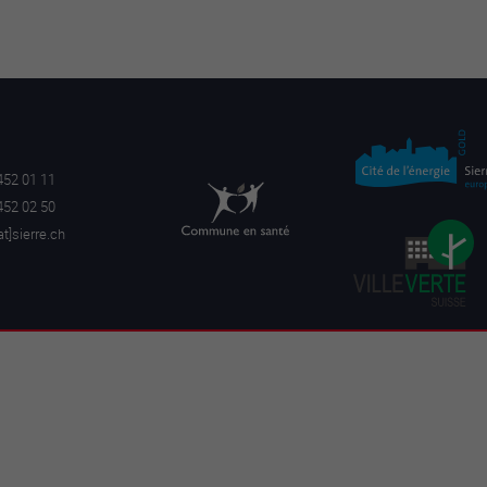
452 01 11
452 02 50
a
t]sierre.ch