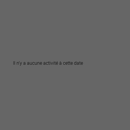
active
webcams
météo
Il n'y a aucune activité à cette date