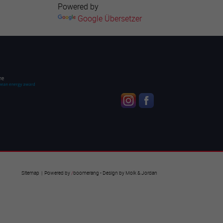
Powered by
Google Übersetzer
Sitemap
| Powered by
/
boomerang
- Design by
Molk & Jordan