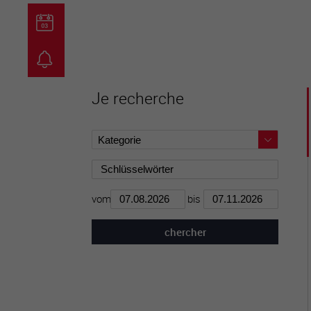
guichet virtuel
carte inter
Je recherche
vom
bis