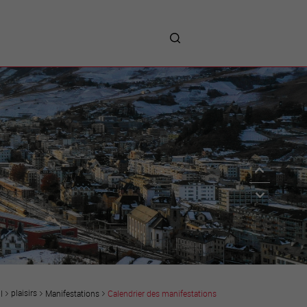
me
entreprises
Sites d’implantations
Prestations
Avantages
Unternehmen :
Willkommen!
Companies : Welcome!
Imprese : benvenute!
plaisirs
Manifestations
Calendrier des manifestations
l