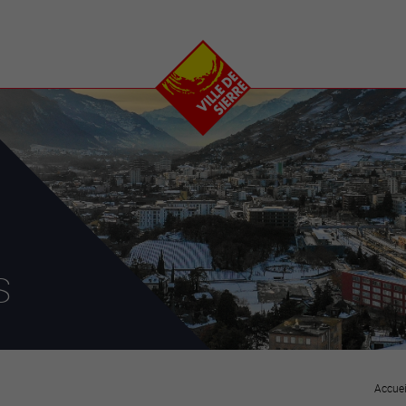
e
plaisirs
se transfor
Calendrier
Valais Arena et
Ecoquartier VIVA
Manifestations
Projets
Art et culture
Chantiers en ville
Sport et loisirs
Plan directeur du
Vins, gastronomie et
centre-ville
ation
séjours
Clubs et associations
Nature
25-2028
s
entral
Accuei