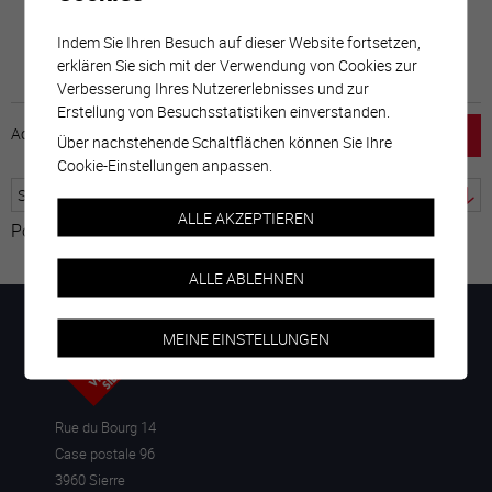
Indem Sie Ihren Besuch auf dieser Website fortsetzen,
erklären Sie sich mit der Verwendung von Cookies zur
Verbesserung Ihres Nutzererlebnisses und zur
Erstellung von Besuchsstatistiken einverstanden.
Accueil
horaire
emploi
Mentions légales
Über nachstehende Schaltflächen können Sie Ihre
Cookie-Einstellungen anpassen.
ALLE AKZEPTIEREN
Powered by
Google Übersetzer
ALLE ABLEHNEN
MEINE EINSTELLUNGEN
Rue du Bourg 14
Case postale 96
3960 Sierre