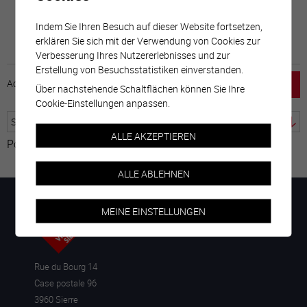
Indem Sie Ihren Besuch auf dieser Website fortsetzen,
erklären Sie sich mit der Verwendung von Cookies zur
Verbesserung Ihres Nutzererlebnisses und zur
Erstellung von Besuchsstatistiken einverstanden.
Accueil
horaire
emploi
Mentions légales
Über nachstehende Schaltflächen können Sie Ihre
Cookie-Einstellungen anpassen.
ALLE AKZEPTIEREN
Powered by
Google Übersetzer
ALLE ABLEHNEN
MEINE EINSTELLUNGEN
Rue du Bourg 14
Case postale 96
3960 Sierre