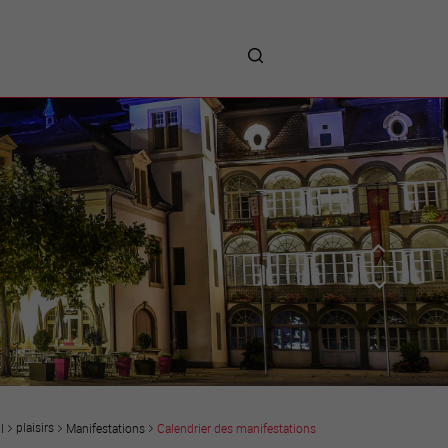
me
entreprises
Sites d’implantations
Prestations
Avantages
Unternehmen :
Willkommen!
Companies : Welcome!
Imprese : benvenute!
plaisirs
Manifestations
Calendrier des manifestations
l