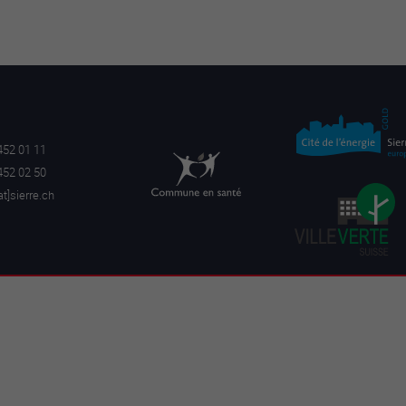
452 01 11
452 02 50
a
t]sierre.ch