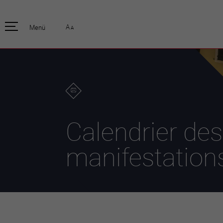
pratique
officiell
A
Menü
A
Habitants
Actualités
Enfants et écoliers
Emplois
Habitat et territoire
Organisation
communale
Mobilité
Autorités
Formation
Elections / vot
Propreté et déchets
Publications
Energie et
Calendrier des
environnement
Programme de
législature 20
Informations parcelles
manifestation
Stratégies
Guichet virtuel
Jumelage
Annuaire communal
Agglo Valais C
Carte interactive