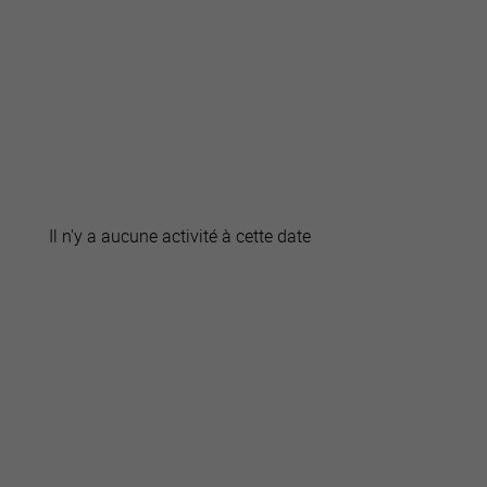
active
webcams
météo
Il n'y a aucune activité à cette date