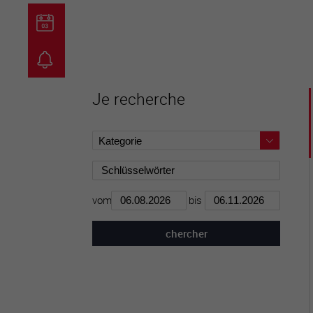
guichet virtuel
carte inter
Je recherche
vom
bis