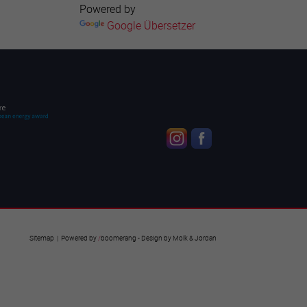
Powered by
Google Übersetzer
Sitemap
| Powered by
/
boomerang
- Design by
Molk & Jordan