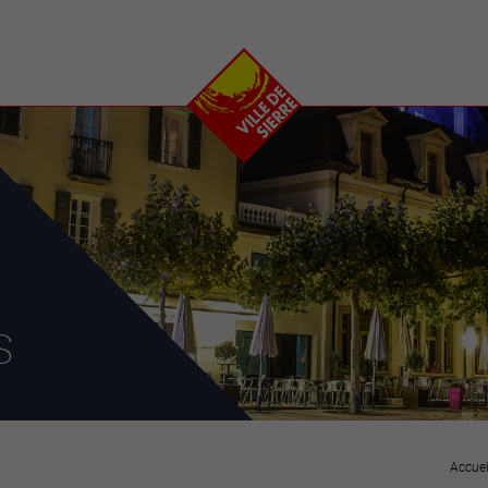
e
plaisirs
se transfor
Calendrier
Valais Arena et
Ecoquartier VIVA
Manifestations
Projets
Art et culture
Chantiers en ville
Sport et loisirs
Plan directeur du
Vins, gastronomie et
centre-ville
ation
séjours
Clubs et associations
Nature
25-2028
s
entral
Accuei