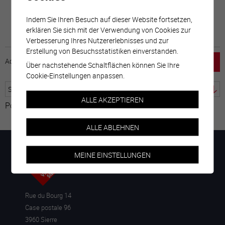
Indem Sie Ihren Besuch auf dieser Website fortsetzen,
erklären Sie sich mit der Verwendung von Cookies zur
Verbesserung Ihres Nutzererlebnisses und zur
Erstellung von Besuchsstatistiken einverstanden.
Accueil
horaire
emploi
Mentions légales
Über nachstehende Schaltflächen können Sie Ihre
Cookie-Einstellungen anpassen.
ALLE AKZEPTIEREN
Powered by
Google Übersetzer
ALLE ABLEHNEN
MEINE EINSTELLUNGEN
Rue du Bourg 14
Case postale 96
3960 Sierre