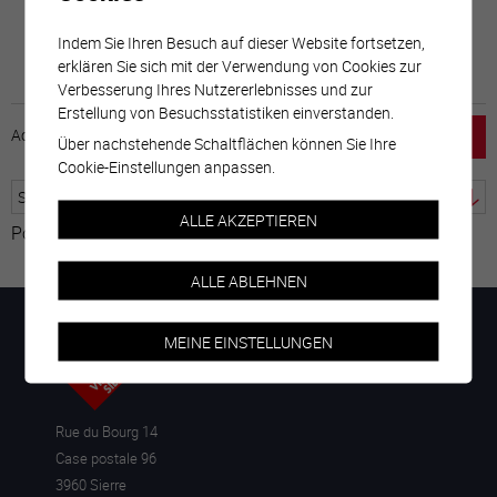
Indem Sie Ihren Besuch auf dieser Website fortsetzen,
erklären Sie sich mit der Verwendung von Cookies zur
Verbesserung Ihres Nutzererlebnisses und zur
Erstellung von Besuchsstatistiken einverstanden.
Accueil
horaire
emploi
Mentions légales
Über nachstehende Schaltflächen können Sie Ihre
Cookie-Einstellungen anpassen.
ALLE AKZEPTIEREN
Powered by
Google Übersetzer
ALLE ABLEHNEN
MEINE EINSTELLUNGEN
Rue du Bourg 14
Case postale 96
3960 Sierre