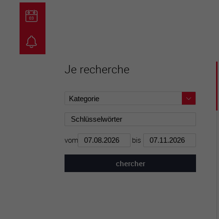
guichet virtuel
carte inter
Je recherche
vom
bis