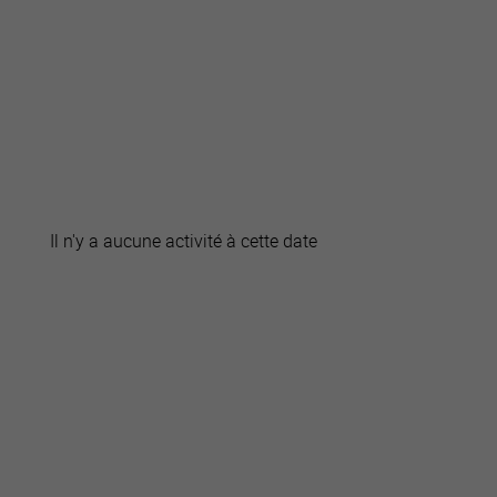
active
webcams
météo
Il n'y a aucune activité à cette date