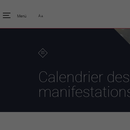
pratique
officiell
A
Menü
A
Habitants
Actualités
Enfants et écoliers
Emplois
Habitat et territoire
Organisation
communale
Mobilité
Autorités
Formation
Elections / vot
Propreté et déchets
Publications
Energie et
Calendrier des
environnement
Programme de
législature 20
Informations parcelles
manifestation
Stratégies
Guichet virtuel
Jumelage
Annuaire communal
Agglo Valais C
Carte interactive