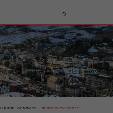
me
entreprises
Sites d’implantations
Prestations
Avantages
Unternehmen :
Willkommen!
Companies : Welcome!
Imprese : benvenute!
plaisirs
Manifestations
Calendrier des manifestations
l