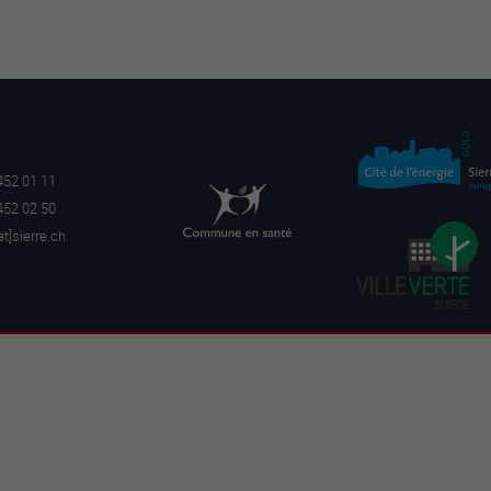
452 01 11
452 02 50
a
t]sierre.ch