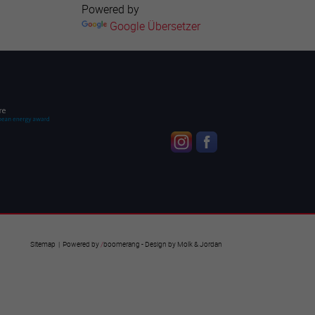
Powered by
Google Übersetzer
Sitemap
| Powered by
/
boomerang
- Design by
Molk & Jordan