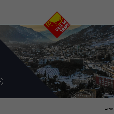
e
plaisirs
se transfor
Calendrier
Valais Arena et
Ecoquartier VIVA
Manifestations
Projets
Art et culture
Chantiers en ville
Sport et loisirs
Plan directeur du
Vins, gastronomie et
centre-ville
ation
séjours
Clubs et associations
Nature
25-2028
s
entral
Accuei