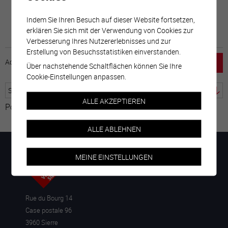
Indem Sie Ihren Besuch auf dieser Website fortsetzen,
erklären Sie sich mit der Verwendung von Cookies zur
Verbesserung Ihres Nutzererlebnisses und zur
Erstellung von Besuchsstatistiken einverstanden.
Accueil
horaire
emploi
Mentions légales
Über nachstehende Schaltflächen können Sie Ihre
Cookie-Einstellungen anpassen.
ALLE AKZEPTIEREN
Powered by
Google Übersetzer
ALLE ABLEHNEN
MEINE EINSTELLUNGEN
Rue du Bourg 14
Case postale 96
3960 Sierre